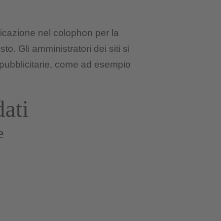
blicazione nel colophon per la
o. Gli amministratori dei siti si
i pubblicitarie, come ad esempio
dati
e