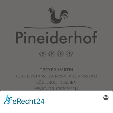
OBEXER MARTIN
COLLER STASSE 29, I-39040 VILLNÖSS (BZ)
SÜDTIROL – ITALIEN
MWST.-NR. 03050700214
+39 345 794 7956
