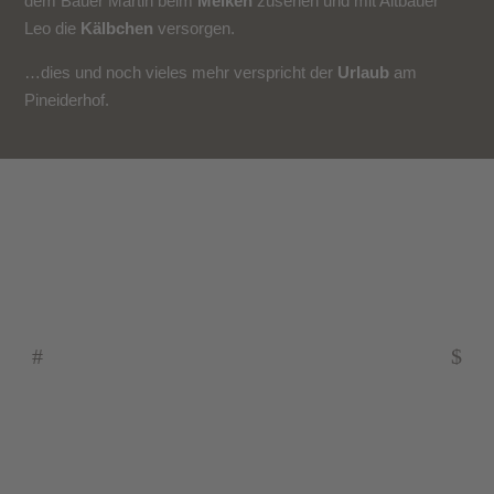
dem Bauer Martin beim
Melken
zusehen und mit Altbauer
Leo die
Kälbchen
versorgen.
…dies und noch vieles mehr verspricht der
Urlaub
am
Pineiderhof.