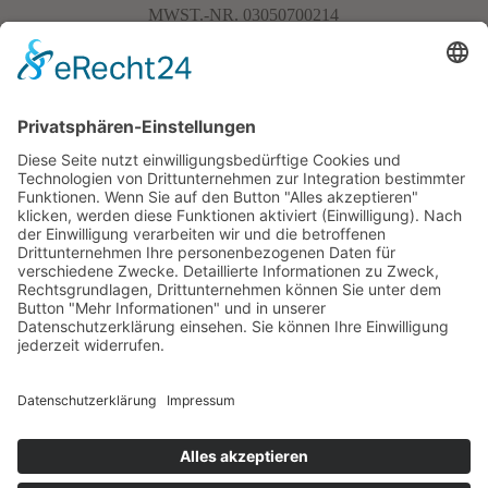
MWST.-NR. 03050700214
+39 345 794 7956

info@pineiderhof.it

Anfahrt & Karte

Datenschutz
Impressum